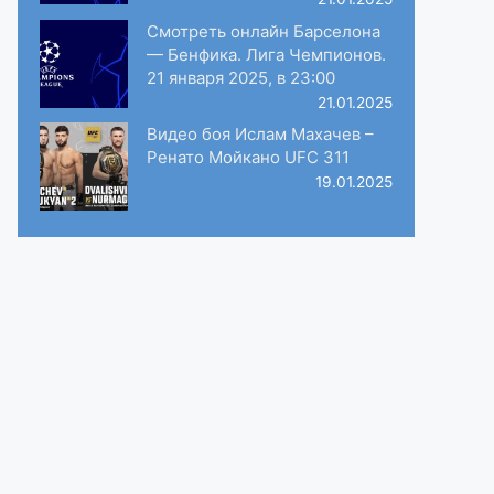
Смотреть онлайн Барселона
— Бенфика. Лига Чемпионов.
21 января 2025, в 23:00
21.01.2025
Видео боя Ислам Махачев –
Ренато Мойкано UFC 311
19.01.2025