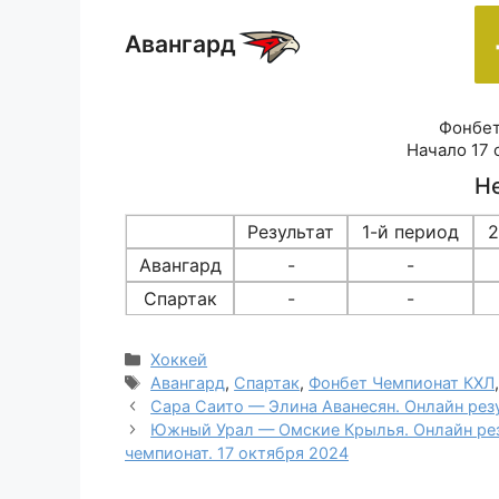
Авангард
Фонбет
Начало 17 
Н
Результат
1-й период
2
Авангард
-
-
Спартак
-
-
Рубрики
Хоккей
Метки
Авангард
,
Спартак
,
Фонбет Чемпионат КХЛ
Сара Саито — Элина Аванесян. Онлайн резу
Южный Урал — Омские Крылья. Онлайн резу
чемпионат. 17 октября 2024