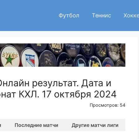
Футбол
Теннис
Хокк
нлайн результат. Дата и
нат КХЛ. 17 октября 2024
Просмотров: 54
и
Последние матчи
Другие матчи лиги