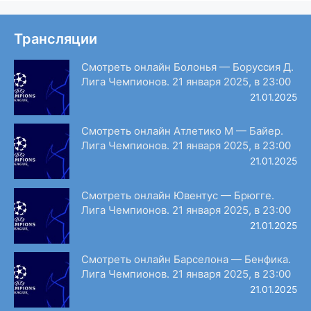
Трансляции
Смотреть онлайн Болонья — Боруссия Д.
Лига Чемпионов. 21 января 2025, в 23:00
21.01.2025
Смотреть онлайн Атлетико М — Байер.
Лига Чемпионов. 21 января 2025, в 23:00
21.01.2025
Смотреть онлайн Ювентус — Брюгге.
Лига Чемпионов. 21 января 2025, в 23:00
21.01.2025
Смотреть онлайн Барселона — Бенфика.
Лига Чемпионов. 21 января 2025, в 23:00
21.01.2025