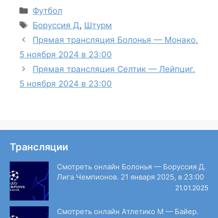
Рубрики
Футбол
Метки
Боруссия Д
,
Штурм
Прямая трансляция Болонья — Монако.
5 ноября 2024 в 23:00
Прямая трансляция Селтик — Лейпциг.
5 ноября 2024 в 23:00
Трансляции
Смотреть онлайн Болонья — Боруссия Д.
Лига Чемпионов. 21 января 2025, в 23:00
21.01.2025
Смотреть онлайн Атлетико М — Байер.