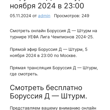
ноября 2024 в 23:00
05.11.2024
от
admin
Просмотров: 249
Смотреть онлайн Боруссия Д — Штурм на
турнире УЕФА Лига Чемпионов 2024-25.
Прямой эфир Боруссия Д — Штурм, 5
ноября 2024 в 23:00 по Москве.
Прямая трансляция Боруссия Д — Штурм,
где смотреть.
Смотреть бесплатно
Боруссия Д — Штурм.
Представляем вашему вниманию онлайн