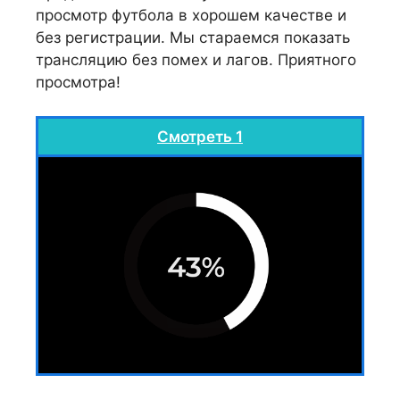
просмотр футбола в хорошем качестве и
без регистрации. Мы стараемся показать
трансляцию без помех и лагов. Приятного
просмотра!
Смотреть 1