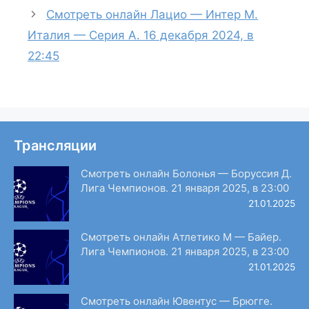
Смотреть онлайн Лацио — Интер М.
Италия — Серия А. 16 декабря 2024, в
22:45
Трансляции
Смотреть онлайн Болонья — Боруссия Д.
Лига Чемпионов. 21 января 2025, в 23:00
21.01.2025
Смотреть онлайн Атлетико М — Байер.
Лига Чемпионов. 21 января 2025, в 23:00
21.01.2025
Смотреть онлайн Ювентус — Брюгге.