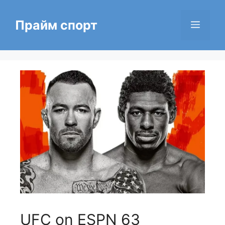
Перейти
к
Прайм спорт
Меню
содержимому
UFC on ESPN 63