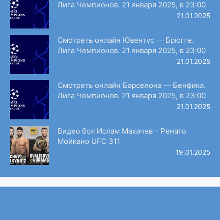
Лига Чемпионов. 21 января 2025, в 23:00
21.01.2025
Смотреть онлайн Ювентус — Брюгге.
Лига Чемпионов. 21 января 2025, в 23:00
21.01.2025
Смотреть онлайн Барселона — Бенфика.
Лига Чемпионов. 21 января 2025, в 23:00
21.01.2025
Видео боя Ислам Махачев – Ренато
Мойкано UFC 311
19.01.2025