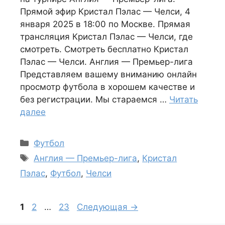
Прямой эфир Кристал Пэлас — Челси, 4
января 2025 в 18:00 по Москве. Прямая
трансляция Кристал Пэлас — Челси, где
смотреть. Смотреть бесплатно Кристал
Пэлас — Челси. Англия — Премьер-лига
Представляем вашему вниманию онлайн
просмотр футбола в хорошем качестве и
без регистрации. Мы стараемся …
Читать
далее
Рубрики
Футбол
Метки
Англия — Премьер-лига
,
Кристал
Пэлас
,
Футбол
,
Челси
Страница
Страница
Страница
1
2
…
23
Следующая
→