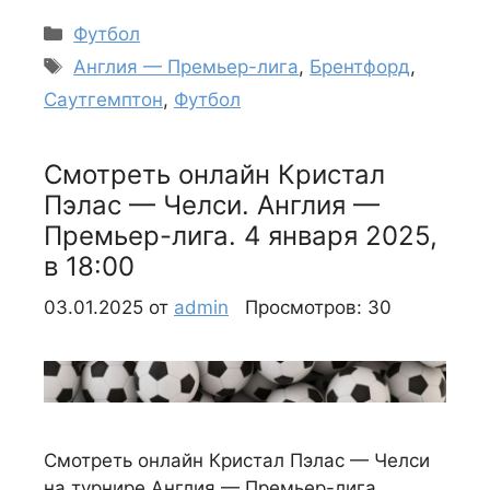
Рубрики
Футбол
Метки
Англия — Премьер-лига
,
Брентфорд
,
Саутгемптон
,
Футбол
Смотреть онлайн Кристал
Пэлас — Челси. Англия —
Премьер-лига. 4 января 2025,
в 18:00
03.01.2025
от
admin
Просмотров: 30
Смотреть онлайн Кристал Пэлас — Челси
на турнире Англия — Премьер-лига.