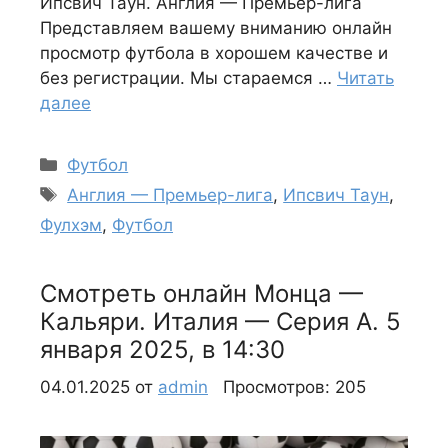
Ипсвич Таун. Англия — Премьер-лига
Представляем вашему вниманию онлайн
просмотр футбола в хорошем качестве и
без регистрации. Мы стараемся …
Читать
далее
Рубрики
Футбол
Метки
Англия — Премьер-лига
,
Ипсвич Таун
,
Фулхэм
,
Футбол
Смотреть онлайн Монца —
Кальяри. Италия — Серия А. 5
января 2025, в 14:30
04.01.2025
от
admin
Просмотров: 205