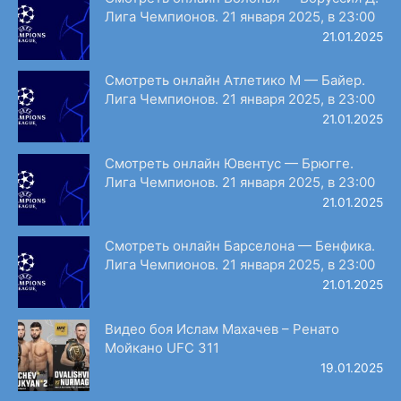
Лига Чемпионов. 21 января 2025, в 23:00
21.01.2025
Смотреть онлайн Атлетико М — Байер.
Лига Чемпионов. 21 января 2025, в 23:00
21.01.2025
Смотреть онлайн Ювентус — Брюгге.
Лига Чемпионов. 21 января 2025, в 23:00
21.01.2025
Смотреть онлайн Барселона — Бенфика.
Лига Чемпионов. 21 января 2025, в 23:00
21.01.2025
Видео боя Ислам Махачев – Ренато
Мойкано UFC 311
19.01.2025