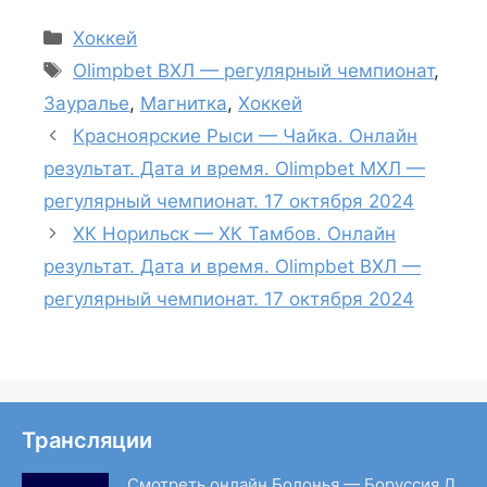
Рубрики
Хоккей
Метки
Olimpbet ВХЛ — регулярный чемпионат
,
Зауралье
,
Магнитка
,
Хоккей
Красноярские Рыси — Чайка. Онлайн
результат. Дата и время. Olimpbet МХЛ —
регулярный чемпионат. 17 октября 2024
ХК Норильск — ХК Тамбов. Онлайн
результат. Дата и время. Olimpbet ВХЛ —
регулярный чемпионат. 17 октября 2024
Трансляции
Смотреть онлайн Болонья — Боруссия Д.