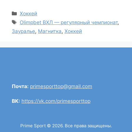
Рубрики
Хоккей
Метки
Olimpbet ВХЛ — регулярный чемпионат
,
Зауралье
,
Магнитка
,
Хоккей
Почта:
primesporttop@gmail.com
ВК:
https://vk.com/primesporttop
Prime Sport © 2026. Все права защищены.