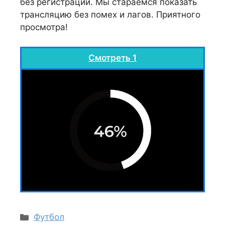
без регистрации. Мы стараемся показать
трансляцию без помех и лагов. Приятного
просмотра!
Смотреть 1
Рубрики
Футбол