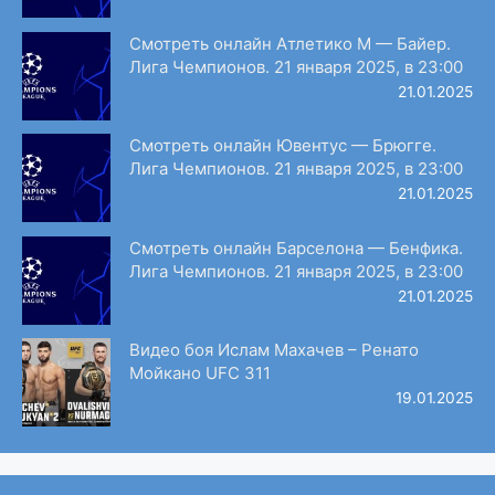
Смотреть онлайн Атлетико М — Байер.
Лига Чемпионов. 21 января 2025, в 23:00
21.01.2025
Смотреть онлайн Ювентус — Брюгге.
Лига Чемпионов. 21 января 2025, в 23:00
21.01.2025
Смотреть онлайн Барселона — Бенфика.
Лига Чемпионов. 21 января 2025, в 23:00
21.01.2025
Видео боя Ислам Махачев – Ренато
Мойкано UFC 311
19.01.2025