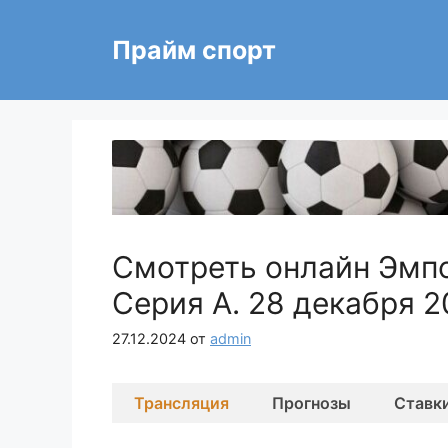
Перейти
к
Прайм спорт
содержимому
Смотреть онлайн Эмп
Серия А. 28 декабря 20
27.12.2024
от
admin
Трансляция
Прогнозы
Ставк