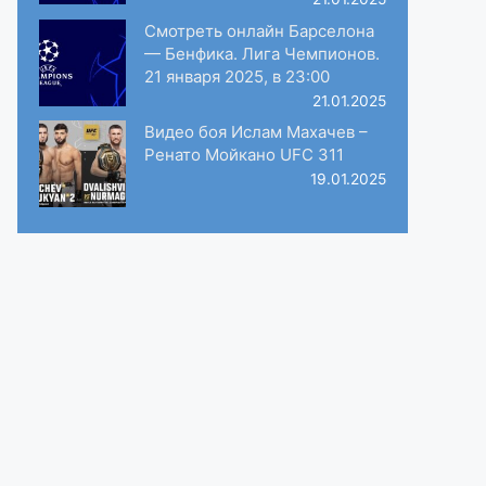
Смотреть онлайн Барселона
— Бенфика. Лига Чемпионов.
21 января 2025, в 23:00
21.01.2025
Видео боя Ислам Махачев –
Ренато Мойкано UFC 311
19.01.2025