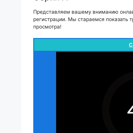
Представляем вашему вниманию онлайн
регистрации. Мы стараемся показать т
просмотра!
С