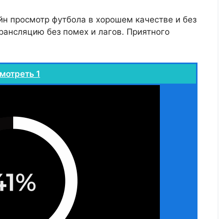
 просмотр футбола в хорошем качестве и без
рансляцию без помех и лагов. Приятного
мотреть 1