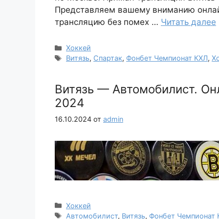
Представляем вашему вниманию онлайн
трансляцию без помех …
Читать далее
Рубрики
Хоккей
Метки
Витязь
,
Спартак
,
Фонбет Чемпионат КХЛ
,
Х
Витязь — Автомобилист. Онл
2024
16.10.2024
от
admin
Рубрики
Хоккей
Метки
Автомобилист
,
Витязь
,
Фонбет Чемпионат 