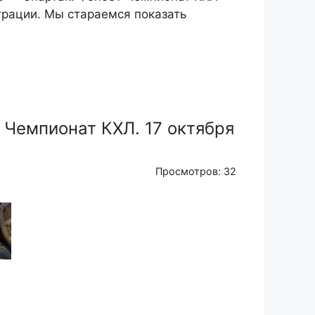
трации. Мы стараемся показать
 Чемпионат КХЛ. 17 октября
Просмотров: 32