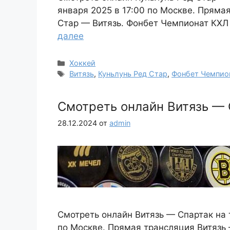
января 2025 в 17:00 по Москве. Пряма
Стар — Витязь. Фонбет Чемпионат КХЛ
далее
Рубрики
Хоккей
Метки
Витязь
,
Куньлунь Ред Стар
,
Фонбет Чемпио
Смотреть онлайн Витязь — 
28.12.2024
от
admin
Смотреть онлайн Витязь — Спартак на 
по Москве. Прямая трансляция Витязь 