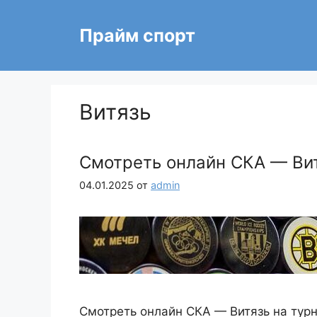
Перейти
к
Прайм спорт
содержимому
Витязь
Смотреть онлайн СКА — Витя
04.01.2025
от
admin
Смотреть онлайн СКА — Витязь на турн