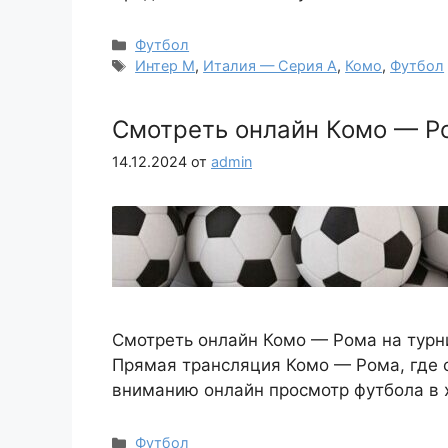
Рубрики
Футбол
Метки
Интер М
,
Италия — Серия А
,
Комо
,
Футбол
Смотреть онлайн Комо — Ро
14.12.2024
от
admin
Смотреть онлайн Комо — Рома на турни
Прямая трансляция Комо — Рома, где 
вниманию онлайн просмотр футбола в 
Рубрики
Футбол