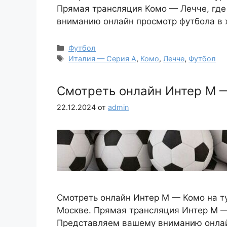
Прямая трансляция Комо — Лечче, где
вниманию онлайн просмотр футбола в 
Рубрики
Футбол
Метки
Италия — Серия А
,
Комо
,
Лечче
,
Футбол
Смотреть онлайн Интер М —
22.12.2024
от
admin
Смотреть онлайн Интер М — Комо на ту
Москве. Прямая трансляция Интер М —
Представляем вашему вниманию онлайн