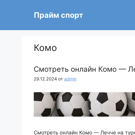
Перейти
к
Прайм спорт
содержимому
Комо
Смотреть онлайн Комо — Ле
29.12.2024
от
admin
Смотреть онлайн Комо — Лечче на тур