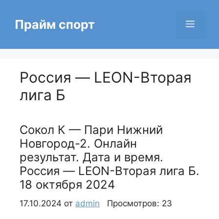
Перейти
к
Прайм спорт
Меню
содержимому
Россия — LEON-Вторая
лига Б
Сокол К — Пари Нижний
Новгород-2. Онлайн
результат. Дата и время.
Россия — LEON-Вторая лига Б.
18 октября 2024
17.10.2024
от
admin
Просмотров: 23