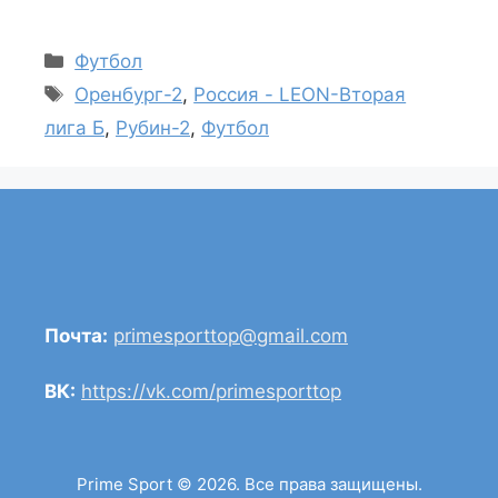
Рубрики
Футбол
Метки
Оренбург-2
,
Россия - LEON-Вторая
лига Б
,
Рубин-2
,
Футбол
Почта:
primesporttop@gmail.com
ВК:
https://vk.com/primesporttop
Prime Sport © 2026. Все права защищены.